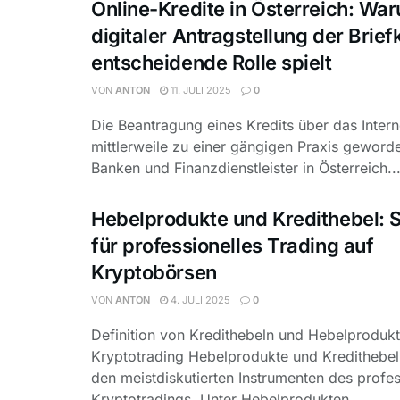
Online-Kredite in Österreich: War
digitaler Antragstellung der Brief
entscheidende Rolle spielt
VON
ANTON
11. JULI 2025
0
Die Beantragung eines Kredits über das Interne
mittlerweile zu einer gängigen Praxis geworde
Banken und Finanzdienstleister in Österreich..
Hebelprodukte und Kredithebel: S
für professionelles Trading auf
Kryptobörsen
VON
ANTON
4. JULI 2025
0
Definition von Kredithebeln und Hebelproduk
Kryptotrading Hebelprodukte und Kredithebe
den meistdiskutierten Instrumenten des profes
Kryptotradings. Unter Hebelprodukten...