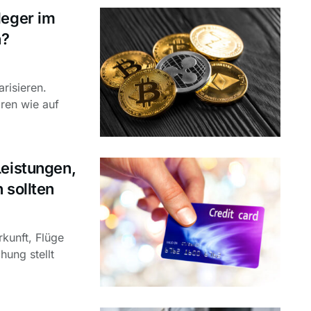
leger im
n?
risieren.
ren wie auf
Leistungen,
 sollten
rkunft, Flüge
ung stellt