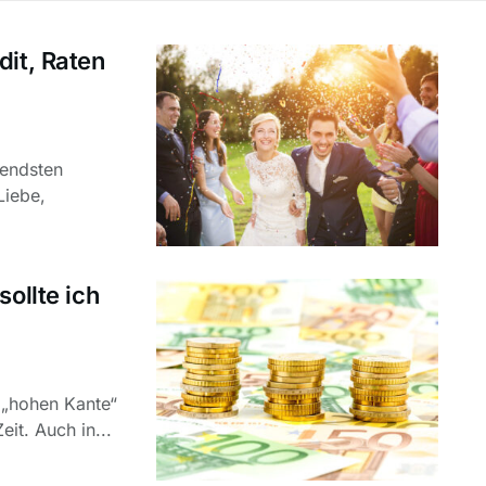
dit, Raten
tendsten
Liebe,
ollte ich
 „hohen Kante“
it. Auch in...