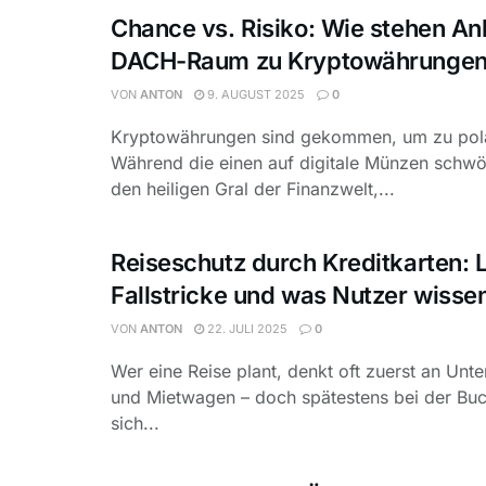
Chance vs. Risiko: Wie stehen An
DACH-Raum zu Kryptowährunge
VON
ANTON
9. AUGUST 2025
0
Kryptowährungen sind gekommen, um zu pola
Während die einen auf digitale Münzen schwö
den heiligen Gral der Finanzwelt,...
Reiseschutz durch Kreditkarten: 
Fallstricke und was Nutzer wissen
VON
ANTON
22. JULI 2025
0
Wer eine Reise plant, denkt oft zuerst an Unte
und Mietwagen – doch spätestens bei der Buch
sich...