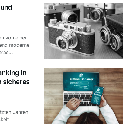
 und
en von einer
rend moderne
ras...
anking in
n sicheres
etzten Jahren
kelt.