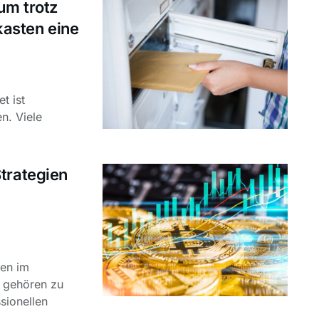
um trotz
kasten eine
t ist
n. Viele
.
trategien
ten im
l gehören zu
sionellen