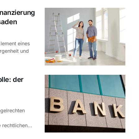
inanzierung
saden
Element eines
orgenheit und
lle: der
egelrechten
rechtlichen...