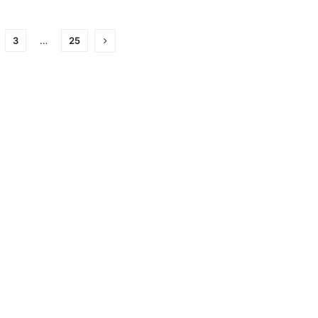
3
…
25