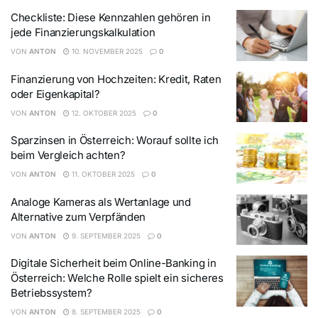
Checkliste: Diese Kennzahlen gehören in
jede Finanzierungskalkulation
VON
ANTON
10. NOVEMBER 2025
0
Finanzierung von Hochzeiten: Kredit, Raten
oder Eigenkapital?
VON
ANTON
12. OKTOBER 2025
0
Sparzinsen in Österreich: Worauf sollte ich
beim Vergleich achten?
VON
ANTON
11. OKTOBER 2025
0
Analoge Kameras als Wertanlage und
Alternative zum Verpfänden
VON
ANTON
9. SEPTEMBER 2025
0
Digitale Sicherheit beim Online-Banking in
Österreich: Welche Rolle spielt ein sicheres
Betriebssystem?
VON
ANTON
8. SEPTEMBER 2025
0