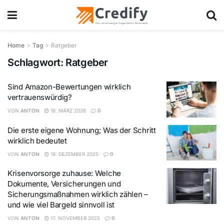
Home
Tag
Ratgeber
Schlagwort:
Ratgeber
Sind Amazon-Bewertungen wirklich
vertrauenswürdig?
VON
ANTON
16. MÄRZ 2026
0
Die erste eigene Wohnung; Was der Schritt
wirklich bedeutet
VON
ANTON
18. DEZEMBER 2025
0
Krisenvorsorge zuhause: Welche
Dokumente, Versicherungen und
Sicherungsmaßnahmen wirklich zählen –
und wie viel Bargeld sinnvoll ist
VON
ANTON
17. NOVEMBER 2025
0