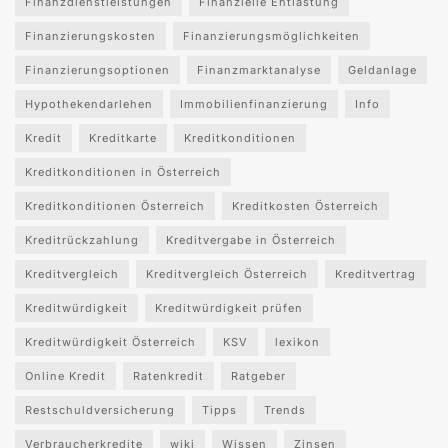
Finanzdienstleistungen
Finanzielle Entlastung
Finanzierungskosten
Finanzierungsmöglichkeiten
Finanzierungsoptionen
Finanzmarktanalyse
Geldanlage
Hypothekendarlehen
Immobilienfinanzierung
Info
Kredit
Kreditkarte
Kreditkonditionen
Kreditkonditionen in Österreich
Kreditkonditionen Österreich
Kreditkosten Österreich
Kreditrückzahlung
Kreditvergabe in Österreich
Kreditvergleich
Kreditvergleich Österreich
Kreditvertrag
Kreditwürdigkeit
Kreditwürdigkeit prüfen
Kreditwürdigkeit Österreich
KSV
lexikon
Online Kredit
Ratenkredit
Ratgeber
Restschuldversicherung
Tipps
Trends
Verbraucherkredite
wiki
Wissen
Zinsen