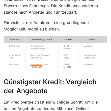
Erwerb eines Fahrzeugs. Die Konditionen variieren
stark je nach Anbieter und Fahrzeugart.
Für viele ist der Autokredit eine grundlegende
Möglichkeit, mobil zu bleiben.
Kreditart
Verwendungszweck
Laufzeit
Zinssatz
Ratenkredit
Verschiedene
12-60
Variabel
Anschaffungen
Monate
Immobilienk
Kauf oder Bau von
5-30
Niedriger als
redit
Immobilien
Jahre
Ratenkredit
Autokredit
Finanzierung
von
24-84
Variabel
Fahrzeugen
Monate
Günstigster Kredit: Vergleich
der Angebote
Ein Kreditvergleich ist ein wichtiger Schritt, um die
besten Angebote zu finden. Mit einem Online-