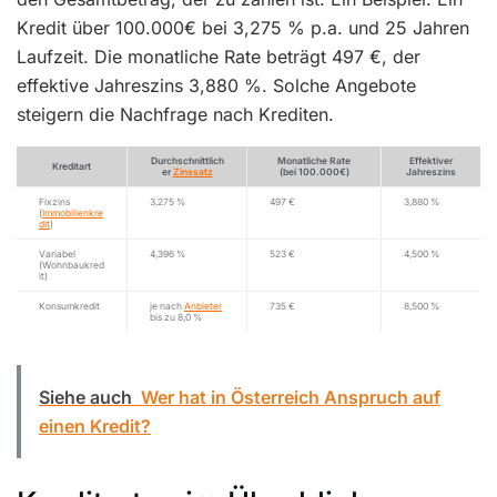
Kredit über 100.000€ bei 3,275 % p.a. und 25 Jahren
Laufzeit. Die monatliche Rate beträgt 497 €, der
effektive Jahreszins 3,880 %. Solche Angebote
steigern die Nachfrage nach Krediten.
Durchschnittlich
Monatliche Rate
Effektiver
Kreditart
er
Zinssatz
(bei 100.000€)
Jahreszins
Fixzins
3,275 %
497 €
3,880 %
(
Immobilienkre
dit
)
Variabel
4,396 %
523 €
4,500 %
(Wohnbaukred
it)
Konsumkredit
je nach
Anbieter
735 €
8,500 %
bis zu 8,0 %
Siehe auch
Wer hat in Österreich Anspruch auf
einen Kredit?