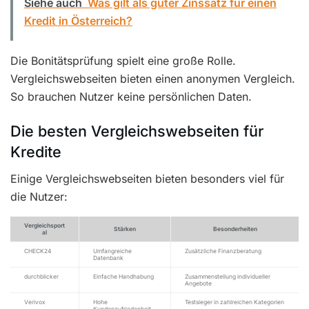
Siehe auch
Was gilt als guter Zinssatz für einen
Kredit in Österreich?
Die Bonitätsprüfung spielt eine große Rolle.
Vergleichswebseiten bieten einen anonymen Vergleich.
So brauchen Nutzer keine persönlichen Daten.
Die besten Vergleichswebseiten für
Kredite
Einige Vergleichswebseiten bieten besonders viel für
die Nutzer:
Vergleichsport
Stärken
Besonderheiten
al
CHECK24
Umfangreiche
Zusätzliche Finanzberatung
Datenbank
durchblicker
Einfache Handhabung
Zusammenstellung individueller
Angebote
Verivox
Hohe
Testsieger in zahlreichen Kategorien
Kundenzufriedenheit