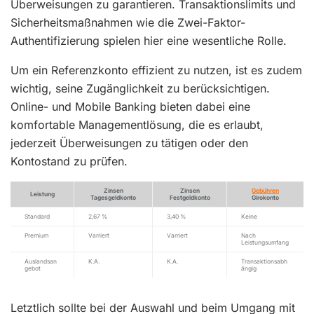
Überweisungen zu garantieren. Transaktionslimits und
Sicherheitsmaßnahmen wie die Zwei-Faktor-
Authentifizierung spielen hier eine wesentliche Rolle.
Um ein Referenzkonto effizient zu nutzen, ist es zudem
wichtig, seine Zugänglichkeit zu berücksichtigen.
Online- und Mobile Banking bieten dabei eine
komfortable Managementlösung, die es erlaubt,
jederzeit Überweisungen zu tätigen oder den
Kontostand zu prüfen.
Zinsen
Zinsen
Gebühren
Leistung
Tagesgeldkonto
Festgeldkonto
Girokonto
Standard
2,67 %
3,40 %
Keine
Premium
Varriert
Varriert
Nach
Leistungsumfang
Auslandsan
K.A.
K.A.
Transaktionsabh
gebot
ängig
Letztlich sollte bei der Auswahl und beim Umgang mit