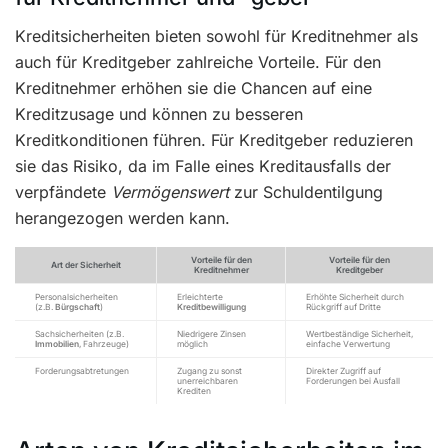
Kreditsicherheiten bieten sowohl für Kreditnehmer als
auch für Kreditgeber zahlreiche Vorteile. Für den
Kreditnehmer erhöhen sie die Chancen auf eine
Kreditzusage und können zu besseren
Kreditkonditionen führen. Für Kreditgeber reduzieren
sie das Risiko, da im Falle eines Kreditausfalls der
verpfändete
Vermögenswert
zur Schuldentilgung
herangezogen werden kann.
Vorteile für den
Vorteile für den
Art der Sicherheit
Kreditnehmer
Kreditgeber
Personalsicherheiten
Erleichterte
Erhöhte Sicherheit durch
(z.B.
Bürgschaft
)
Kreditbewilligung
Rückgriff auf Dritte
Sachsicherheiten (z.B.
Niedrigere Zinsen
Wertbeständige Sicherheit,
Immobilien
, Fahrzeuge)
möglich
einfache Verwertung
Forderungsabtretungen
Zugang zu sonst
Direkter Zugriff auf
unerreichbaren
Forderungen bei Ausfall
Krediten