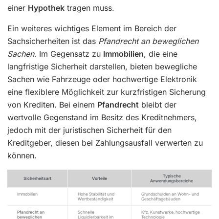
einer
Hypothek
tragen muss.
Ein weiteres wichtiges Element im Bereich der
Sachsicherheiten ist das
Pfandrecht an beweglichen
Sachen
. Im Gegensatz zu
Immobilien
, die eine
langfristige Sicherheit darstellen, bieten bewegliche
Sachen wie Fahrzeuge oder hochwertige Elektronik
eine flexiblere Möglichkeit zur kurzfristigen Sicherung
von Krediten. Bei einem
Pfandrecht
bleibt der
wertvolle Gegenstand im Besitz des Kreditnehmers,
jedoch mit der juristischen Sicherheit für den
Kreditgeber, diesen bei Zahlungsausfall verwerten zu
können.
Typische
Sicherheitsart
Vorteile
Anwendungsbereiche
Immobilien
Hohe Stabilität und
Grundschulden an Wohn- und
Wertbeständigkeit
Geschäftsgebäuden
Pfandrecht an
Schnelle
Kfz, Kunstwerke, hochwertige
beweglichen
Liquidierbarkeit im
Technologie