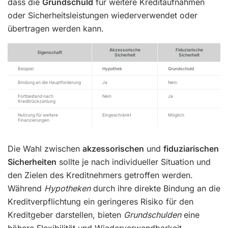
dass die
Grundschuld
für weitere Kreditaufnahmen
oder Sicherheitsleistungen wiederverwendet oder
übertragen werden kann.
Akzessorische
Fiduziarische
Eigenschaft
Sicherheit
Sicherheit
Beispiel
Hypothek
Grundschuld
Bindung an die Hauptforderung
Ja
Nein
Fortbestand nach
Nein
Ja
Kreditrückzahlung
Nutzung für weitere
Eingeschränkt
Möglich
Finanzierungen
Die Wahl zwischen
akzessorischen
und
fiduziarischen
Sicherheiten
sollte je nach individueller Situation und
den Zielen des Kreditnehmers getroffen werden.
Während
Hypotheken
durch ihre direkte Bindung an die
Kreditverpflichtung ein geringeres Risiko für den
Kreditgeber darstellen, bieten
Grundschulden
eine