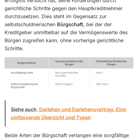
erfolglos versucht hat, seine Forderungen durch
gerichtliche Schritte gegen den Hauptkreditnehmer
durchzusetzen. Dies steht im Gegensatz zur
selbstschuldnerischen
Bürgschaft
, bei der der
Kreditgeber unmittelbar auf die Vermögenswerte des
Bürgen zugreifen kann, ohne vorherige gerichtliche
Schritte.
Inanspruchnahme des
Erforderliche Bonität des
Bürgschaftsart
Bürgen
Bürgen
Ausfallbürgschaft
Nach gerichtlichen
Hoch
Schritten
Selbstschuldnerische
Sofort möglich
Sehr hoch
Bürgschaft
Siehe auch
Darlehen und Darlehensvertrag: Eine
umfassende Übersicht und Typen
Beide Arten der Bürgschaft verlangen eine sorgfältige