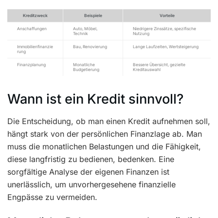
Kreditzweck
Beispiele
Vorteile
Anschaffungen
Auto, Möbel,
Niedrigere Zinssätze, spezifische
Technik
Nutzung
Immobilienfinanzie
Bau, Renovierung
Lange Laufzeiten, Wertsteigerung
rung
Finanzplanung
Monatliche
Bessere Übersicht, gezielte
Budgetierung
Kreditauswahl
Wann ist ein Kredit sinnvoll?
Die Entscheidung, ob man einen Kredit aufnehmen soll,
hängt stark von der persönlichen Finanzlage ab. Man
muss die monatlichen Belastungen und die Fähigkeit,
diese langfristig zu bedienen, bedenken. Eine
sorgfältige Analyse der eigenen Finanzen ist
unerlässlich, um unvorhergesehene finanzielle
Engpässe zu vermeiden.