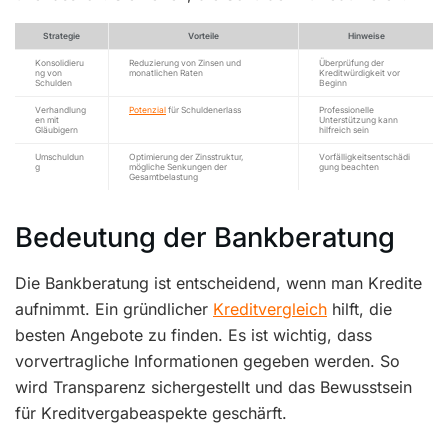
Strategie
Vorteile
Hinweise
Konsolidieru
Reduzierung von Zinsen und
Überprüfung der
ng von
monatlichen Raten
Kreditwürdigkeit vor
Schulden
Beginn
Verhandlung
Potenzial
für Schuldenerlass
Professionelle
en mit
Unterstützung kann
Gläubigern
hilfreich sein
Umschuldun
Optimierung der Zinsstruktur,
Vorfälligkeitsentschädi
g
mögliche Senkungen der
gung beachten
Gesamtbelastung
Bedeutung der Bankberatung
Die Bankberatung ist entscheidend, wenn man Kredite
aufnimmt. Ein gründlicher
Kreditvergleich
hilft, die
besten Angebote zu finden. Es ist wichtig, dass
vorvertragliche Informationen gegeben werden. So
wird Transparenz sichergestellt und das Bewusstsein
für Kreditvergabeaspekte geschärft.