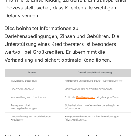
Prozess stellt sicher, dass Klienten alle wichtigen
Details kennen.
Dies beinhaltet Informationen zu
Darlehensbedingungen, Zinsen und Gebühren. Die
Unterstützung eines Kreditberaters ist besonders
wertvoll bei Großkrediten. Er übernimmt die
Verhandlung und sichert optimale Konditionen.
Aspekt
Vorteil durch Bankberatung
Individuelle Lösungen
Anpassung an spezielle Bedürfnisse des Klienten
Finanzielle Analyse
Identifikation der besten Kreditprodukte
Verhandlung von Konditionen
Optimale
Kreditangebote
mit günstigen Zinsen
Transparenz bei
Sicherheit durch umfassende vorvertragliche
Vertragsbedingungen
Informationen
Unterstützung bei verschiedenen
Kompetente Beratung zu Baufinanzierungen,
Kreditarten
Privatkrediten etc.