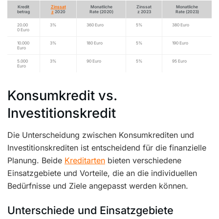
Kredit
Zinssat
Monatliche
Zinssat
Monatliche
betrag
z
2020
Rate (2020)
z 2023
Rate (2023)
20.00
3%
360 Euro
5%
380 Euro
0 Euro
10.000
3%
180 Euro
5%
190 Euro
Euro
5.000
3%
90 Euro
5%
95 Euro
Euro
Konsumkredit vs.
Investitionskredit
Die Unterscheidung zwischen Konsumkrediten und
Investitionskrediten ist entscheidend für die finanzielle
Planung. Beide
Kreditarten
bieten verschiedene
Einsatzgebiete und Vorteile, die an die individuellen
Bedürfnisse und Ziele angepasst werden können.
Unterschiede und Einsatzgebiete