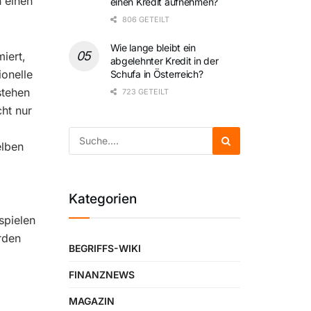
h einen
einen Kredit aufnehmen?
806 GETEILT
Wie lange bleibt ein
iert,
abgelehnter Kredit in der
ionelle
Schufa in Österreich?
stehen
723 GETEILT
ht nur
elben
Kategorien
spielen
rden
BEGRIFFS-WIKI
FINANZNEWS
MAGAZIN