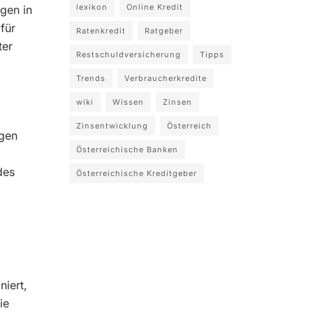
lexikon
Online Kredit
gen in
für
Ratenkredit
Ratgeber
ter
Restschuldversicherung
Tipps
Trends
Verbraucherkredite
wiki
Wissen
Zinsen
Zinsentwicklung
Österreich
gen
Österreichische Banken
des
Österreichische Kreditgeber
niert,
ie