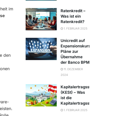
heit im
Ratenkredit –
ose
Was ist ein
Ratenkredit?
1. FEBRUAR 2025
Unicredit auf
Expansionskurs:
Pläne zur
ne den
Übernahme
der Banco BPM
sonen
11. DEZEMBER
2024
Kapitalertragssteuer
(KESt) – Was
ist die
ware-
Kapitalertragssteuer?
eisten.
1. FEBRUAR 2025
olle,