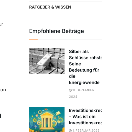
RATGEBER & WISSEN
ur
Empfohlene Beiträge
Silber als
Schlüsselrohstoff:
Seine
Bedeutung für
die
Energiewende
von
11. DEZEMBER
2024
Investitionskredit
n
– Was ist ein
Investitionskredit?
1. FEBRUAR 2025