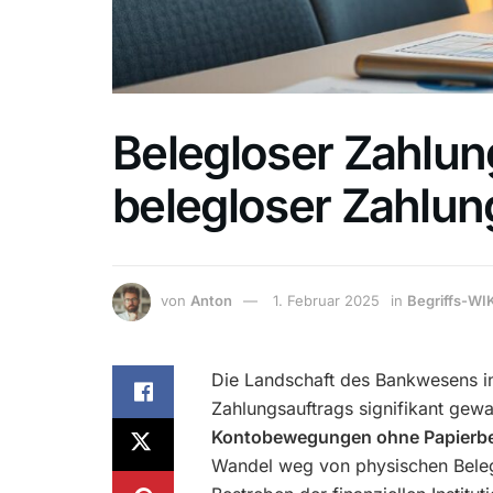
Belegloser Zahlung
belegloser Zahlun
von
Anton
1. Februar 2025
in
Begriffs-WI
Die Landschaft des Bankwesens 
Zahlungsauftrags signifikant gewa
Kontobewegungen ohne Papierb
Wandel weg von physischen Belegen