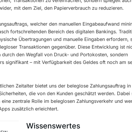
tionen, Transaktionen zu vereinfachen, sondern spiegelt auc
ider, mit dem Ziel, den Papierverbrauch zu reduzieren.
lungsauftrags, welcher den manuellen Eingabeaufwand minim
rasch fortschreitenden Bereich des digitalen Bankings. Tradit
hysische Übertragungen und manuelle Eingaben erfordern, 
egloser Transaktionen gegenüber. Diese Entwicklung ist nic
on durch den Wegfall von Druck- und Portokosten, sondern
rs signifikant – mit Verfügbarkeit des Geldes oft noch am s
tlichen Zeitalter bietet uns der beleglose Zahlungsauftrag in
Sicherheiten, die von den Kunden geschätzt werden. Dabei 
n eine zentrale Rolle im beleglosen Zahlungsverkehr und we
pps zusätzlich erleichtert.
Wissenswertes