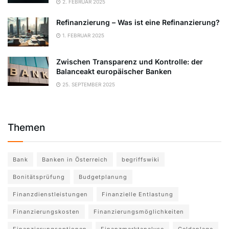
2. FEBRUAR 2025
Refinanzierung – Was ist eine Refinanzierung?
1. FEBRUAR 2025
Zwischen Transparenz und Kontrolle: der
Balanceakt europäischer Banken
25. SEPTEMBER 2025
Themen
Bank
Banken in Österreich
begriffswiki
Bonitätsprüfung
Budgetplanung
Finanzdienstleistungen
Finanzielle Entlastung
Finanzierungskosten
Finanzierungsmöglichkeiten
Finanzierungsoptionen
Finanzmarktanalyse
Geldanlage