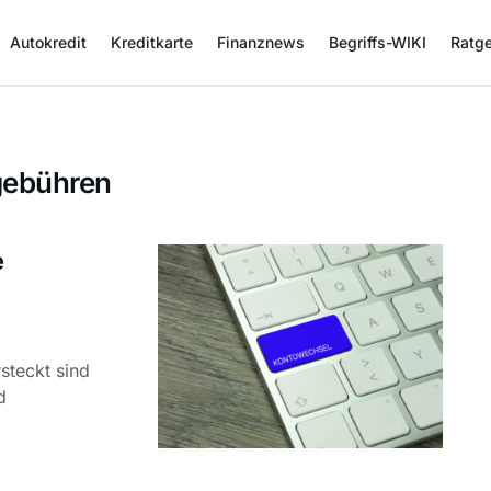
Autokredit
Kreditkarte
Finanznews
Begriffs-WIKI
Ratg
gebühren
e
steckt sind
d