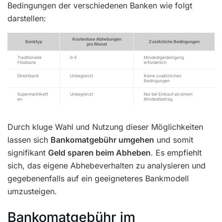
Bedingungen der verschiedenen Banken wie folgt
darstellen:
Kostenlose Abhebungen
Banktyp
Zusätzliche Bedingungen
pro Monat
Traditionelle
0-5
Mindestgeldeingang
Filialbank
erforderlich
Direktbank
Unbegrenzt
Keine zusätzlichen
Bedingungen
Supermarktkett
Unbegrenzt
Nur bei Einkauf ab einem
en
Mindestbetrag
Durch kluge Wahl und Nutzung dieser Möglichkeiten
lassen sich
Bankomatgebühr umgehen
und somit
signifikant
Geld sparen beim Abheben
. Es empfiehlt
sich, das eigene Abhebeverhalten zu analysieren und
gegebenenfalls auf ein geeigneteres Bankmodell
umzusteigen.
Bankomatgebühr im