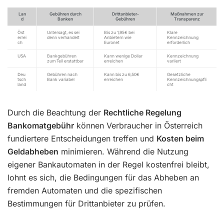
Lan
Gebühren durch
Drittanbieter-
Maßnahmen zur
d
Banken
Gebühren
Transparenz
Öst
Untersagt, es sei
Bis zu 1,95€ bei
Klare
errei
denn verhandelt
Anbietern wie
Kennzeichnung
ch
Euronet
erforderlich
USA
Bankgebühren
Kann wenige Dollar
Kennzeichnung
zum Teil erstattbar
erreichen
variiert
Deu
Gebühren nach
Kann bis zu 6,50€
Gesetzliche
tsch
Bank variabel
erreichen
Kennzeichnungspfli
land
cht
Durch die Beachtung der
Rechtliche Regelung
Bankomatgebühr
können Verbraucher in Österreich
fundiertere Entscheidungen treffen und
Kosten beim
Geldabheben
minimieren. Während die Nutzung
eigener Bankautomaten in der Regel kostenfrei bleibt,
lohnt es sich, die Bedingungen für das Abheben an
fremden Automaten und die spezifischen
Bestimmungen für Drittanbieter zu prüfen.