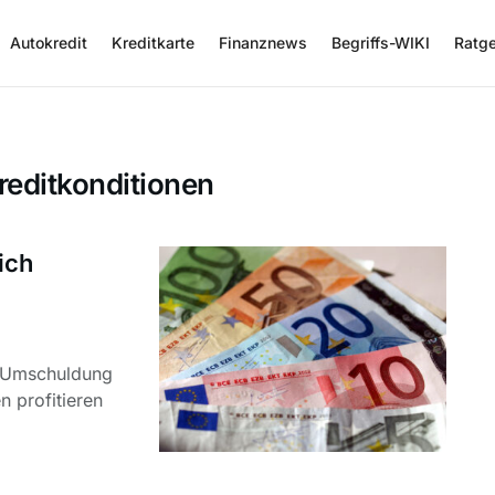
Autokredit
Kreditkarte
Finanznews
Begriffs-WIKI
Ratg
editkonditionen
ich
ne Umschuldung
n profitieren