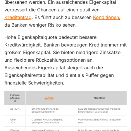
übersehen werden. Ein ausreichendes Eigenkapital
verbessert die Chancen auf einen positiven
Kreditantrag
. Es führt auch zu besseren
Konditionen
,
da Banken weniger Risiko sehen.
Hohe Eigenkapitalquote bedeutet bessere
Kreditwürdigkeit. Banken bevorzugen Kreditnehmer mit
großem Eigenkapital. Sie bieten niedrigere Zinssätze
und flexiblere Rückzahlungsoptionen an.
Ausreichendes Eigenkapital steigert auch die
Eigenkapitalrentabilität und dient als Puffer gegen
finanzielle Schwierigkeiten.
Eigenka
pitalquo
Vorteile
Nachteile
te
25-30%
Erhöhte Kreditchancen,
Kürzere Rückzahlungsfrist, mögliche
bessere Konditionen
Bindungen an das Kapital
Über
Optimale Kreditwürdigkeit,
Vermögensaufbau könnte langsamer
30%
geringere Zinszahlungen
sein
Wenige
Niedrigere Kreditsumme
Hohe Zinsen, hohe monatliche Raten