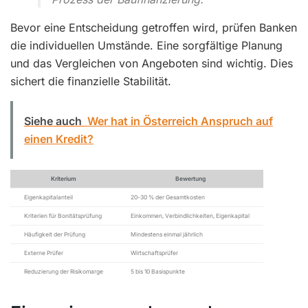
Bevor eine Entscheidung getroffen wird, prüfen Banken
die individuellen Umstände. Eine sorgfältige Planung
und das Vergleichen von Angeboten sind wichtig. Dies
sichert die finanzielle Stabilität.
Siehe auch
Wer hat in Österreich Anspruch auf
einen Kredit?
Kriterium
Bewertung
Eigenkapitalanteil
20-30 % der Gesamtkosten
Kriterien für Bonitätsprüfung
Einkommen, Verbindlichkeiten, Eigenkapital
Häufigkeit der Prüfung
Mindestens einmal jährlich
Externe Prüfer
Wirtschaftsprüfer
Reduzierung der Risikomarge
5 bis 10 Basispunkte